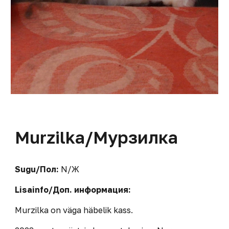
M
urzilka
/М
урзилка
Sugu/Пол:
N
/
Ж
Lisainfo/Доп. информация:
Murzilka on väga häbelik kass.