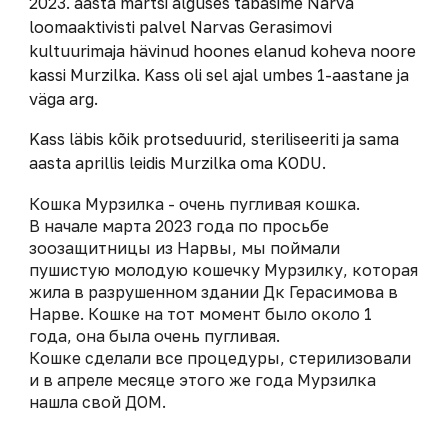
2023. aasta märtsi alguses tabasime Narva
loomaaktivisti palvel Narvas Gerasimovi
kultuurimaja hävinud hoones elanud koheva noore
kassi Murzilka. Kass oli sel ajal umbes 1-aastane ja
väga arg.
Kass läbis kõik protseduurid, steriliseeriti ja sama
aasta aprillis leidis Murzilka oma KODU.
Кошка Мурзилка - очень пугливая кошка.
В начале марта 2023 года по просьбе
зоозащитницы из Нарвы, мы поймали
пушистую молодую кошечку Мурзилку, которая
жила в разрушенном здании Дк Герасимова в
Нарве. Кошке на тот момент было около 1
года, она была очень пугливая.
Кошке сделали все процедуры, стерилизовали
и в апреле месяце этого же года Мурзилка
нашла свой ДОМ.