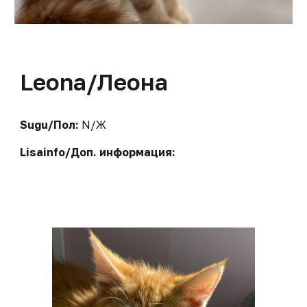
L
eona
/Л
еона
Sugu/Пол:
N/Ж
Lisainfo/Доп. информация: